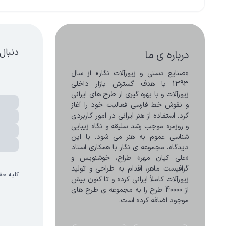
دنبال
درباره ی ما
«صنایع دستی و زیورآلات نگار» از سال 
1393 با هدف گسترش بازار داخلی 
زیورآلات و با بهره گیری از طرح های ایرانی 
و نقوش خط فارسی فعالیت خود را آغاز 
کرد. استفاده از هنر ایرانی در امور کاربردی 
و روزمره موجب رشد سلیقه و نگاه زیبایی 
شناسی عموم به هنر می شود. با این 
دیدگاه، مجموعه ی نگار با همکاری استاد 
«علی کیان مهر» طراح، خوشنویس و 
گرافیست ماهر، اقدام به طراحی و تولید 
کلیه حق
زیورآلات کاملاً ایرانی کرده و تا کنون بیش 
از 40000 طرح را به مجموعه ی طرح های 
موجود اضافه کرده است.