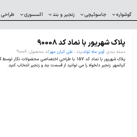
گوشواره
جاسوئیچی
زنجیر و بند
اکسسوری
طراحی 
پلاک شهریور با نماد کد 90008
دسته بندی
:
آویز ماه تولد
برند
:
علی کیان مهر
کد محصول
:
90008
پلاک شهریور با نماد کد 157. با طراحی اختصاصی محصولات نگار توس
کیانمهر. زنجیر دلخواه را می توانید از قسمت بند و زنجیر انتخاب کنید.