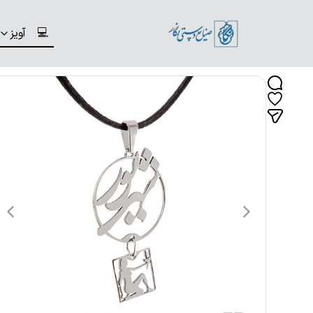
💻
آویز