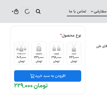
سفارشی
تماس با ما
0
نوع محصول
*
ط آقای علی
609,000
249,000
398,000
249,000
تومان
تومان
تومان
تومان
افزودن به سبد خرید
تومان
۰۰۰
٬
۲۲۹