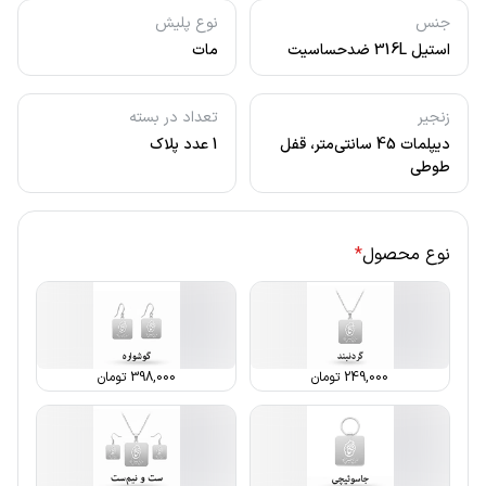
جنس
نوع پلیش
استیل 316L ضدحساسیت
مات
زنجیر
تعداد در بسته
دیپلمات 45 سانتی‌متر، قفل
1 عدد پلاک
طوطی
نوع محصول
*
249,000
تومان
398,000
تومان