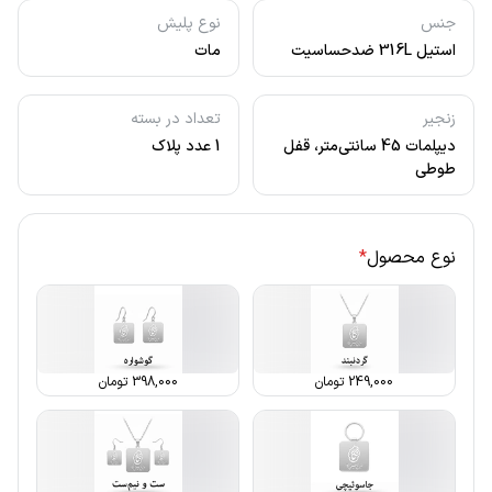
جنس
نوع پلیش
استیل 316L ضدحساسیت
مات
زنجیر
تعداد در بسته
دیپلمات 45 سانتی‌متر، قفل
1 عدد پلاک
طوطی
نوع محصول
*
249,000
تومان
398,000
تومان