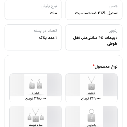
جنس
نوع پلیش
استیل 316L ضدحساسیت
مات
زنجیر
تعداد در بسته
دیپلمات 45 سانتی‌متر، قفل
1 عدد پلاک
طوطی
نوع محصول
*
249,000
تومان
398,000
تومان