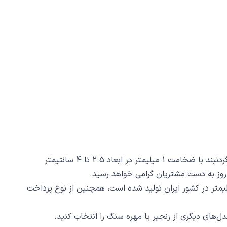
گردنبند حرف ب کد 003 از جنس استیل ضدزنگ و ضد حساسیت با رنگ ثابت توسط زیورآلات نگار طراحی و ساخته شده است. این گردنبند با ضخامت 1 میلیمتر در ابعاد 2.5 تا 4 سانتیمتر
د حرف ب کد 003 ظرافت و دقت ساخت و برش آن است، این محصول با روش برش لیزری و دقت 2 دهم میلیمتر در کشور ایران تولید شده است، همچنین از نوع پرداخت