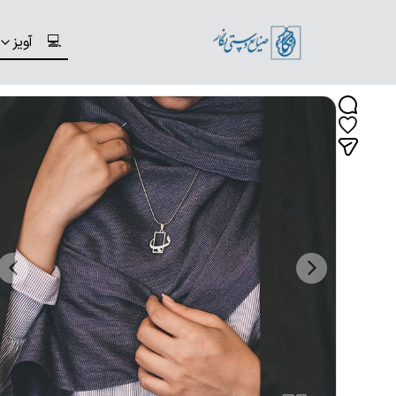
💻
آویز