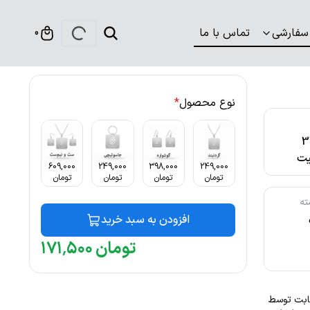
سفارشی
تماس با ما
0
نوع محصول
*
316
ت
609,000
249,000
398,000
249,000
تومان
تومان
تومان
تومان
ته
افزودن به سبد خرید
تومان
۵۰۰
٬
۱۷۱
نگ ثابت توسط