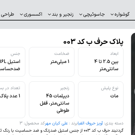
گوشواره
جاسوئیچی
زنجیر و بند
اکسسوری
طراحی 
پلاک حرف ب کد 003
ابعاد
ضخامت
جنس
بین 2.5 تا 4
1 میلی‌متر
استیل L
سانتی‌متر
ضدحساسی
نوع پلیش
زنجیر
تعداد در بس
مات
دیپلمات 45
1 عدد پلاک
سانتی‌متر، قفل
طوطی
دسته بندی
:
آویز حروف الفبا
برند
:
علی کیان مهر
کد محصول
:
3
گردنبند حرف ب کد 003 از جنس استیل ضدزنگ و ضد حساسیت با ر