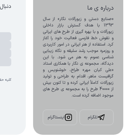
دنبال
درباره ی ما
«صنایع دستی و زیورآلات نگار» از سال 
1393 با هدف گسترش بازار داخلی 
زیورآلات و با بهره گیری از طرح های ایرانی 
و نقوش خط فارسی فعالیت خود را آغاز 
کرد. استفاده از هنر ایرانی در امور کاربردی 
و روزمره موجب رشد سلیقه و نگاه زیبایی 
شناسی عموم به هنر می شود. با این 
دیدگاه، مجموعه ی نگار با همکاری استاد 
«علی کیان مهر» طراح، خوشنویس و 
گرافیست ماهر، اقدام به طراحی و تولید 
کلیه حق
زیورآلات کاملاً ایرانی کرده و تا کنون بیش 
از 40000 طرح را به مجموعه ی طرح های 
موجود اضافه کرده است.
تلگرام
اینستاگرام