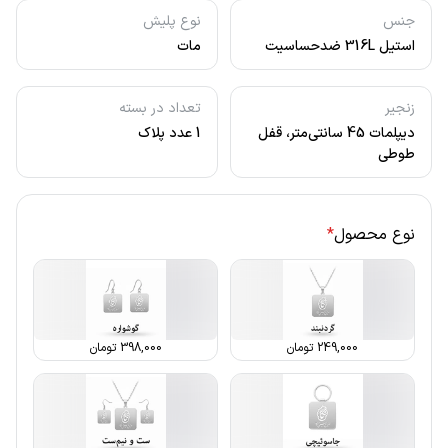
جنس
نوع پلیش
استیل 316L ضدحساسیت
مات
زنجیر
تعداد در بسته
دیپلمات 45 سانتی‌متر، قفل
1 عدد پلاک
طوطی
نوع محصول
*
249,000
تومان
398,000
تومان