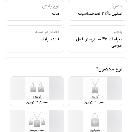
جنس
نوع پلیش
استیل 316L ضدحساسیت
مات
زنجیر
تعداد در بسته
دیپلمات 45 سانتی‌متر، قفل
1 عدد پلاک
طوطی
نوع محصول
*
249,000
تومان
398,000
تومان