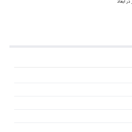
. این گردنبند با ضخامت 1 میلیمتر در ابعاد