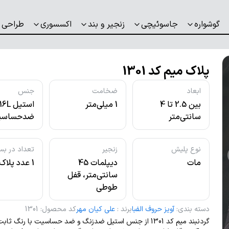
گوشواره
جاسوئیچی
زنجیر و بند
اکسسوری
طراحی 
پلاک میم کد 1301
ابعاد
ضخامت
جنس
بین 2.5 تا 4
1 میلی‌متر
استیل L
سانتی‌متر
ضدحساسی
نوع پلیش
زنجیر
تعداد در بس
مات
دیپلمات 45
1 عدد پلاک
سانتی‌متر، قفل
طوطی
دسته بندی
:
آویز حروف الفبا
برند
:
علی کیان مهر
کد محصول
:
1301
گردنبند میم کد 1301 از جنس استیل ضدزنگ و ضد حساسیت با رنگ ث