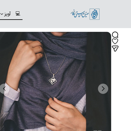
💻
آویز