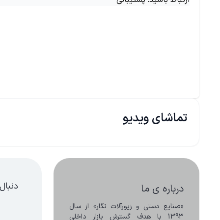
ارتباط باشید: پشتیبانی
تماشای ویدیو
دنبال
درباره ی ما
«صنایع دستی و زیورآلات نگار» از سال 
1393 با هدف گسترش بازار داخلی 