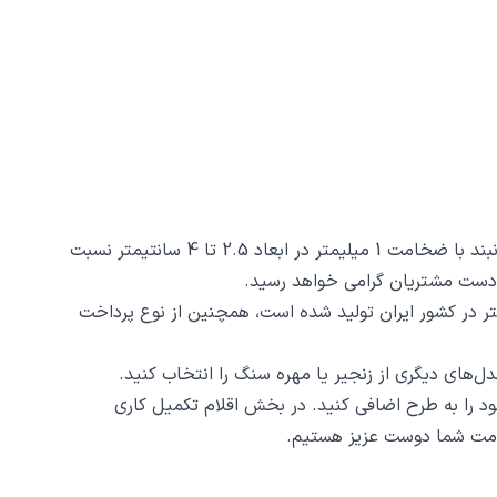
گردنبند میم کد 1301 از جنس استیل ضدزنگ و ضد حساسیت با رنگ ثابت توسط زیورآلات نگار طراحی و ساخته شده است. این گردنبند با ضخامت 1 میلیمتر در ابعاد 2.5 تا 4 سانتیمتر نسبت
کد 1301 ظرافت و دقت ساخت و برش آن است، این محصول با روش برش لیزری و دقت 2 دهم میلیمتر در کشور ایران تولید شده است، همچنین از نوع پرداخت
د را به طرح اضافی کنید. در بخش اقلام تکمیل کاری
 خدمت شما دوست عزیز هستیم.