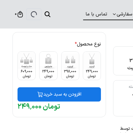
سفارشی
تماس با ما
0
نوع محصول
*
316
ت
609,000
249,000
398,000
249,000
تومان
تومان
تومان
تومان
ته
افزودن به سبد خرید
تومان
۰۰۰
٬
۲۴۹
ابت توسط