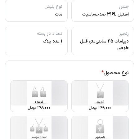
جنس
نوع پلیش
استیل 316L ضدحساسیت
مات
زنجیر
تعداد در بسته
دیپلمات 45 سانتی‌متر، قفل
1 عدد پلاک
طوطی
نوع محصول
*
249,000
تومان
398,000
تومان