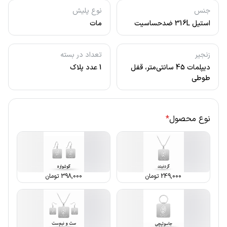
جنس
نوع پلیش
استیل 316L ضدحساسیت
مات
زنجیر
تعداد در بسته
دیپلمات 45 سانتی‌متر، قفل
1 عدد پلاک
طوطی
نوع محصول
*
249,000
تومان
398,000
تومان