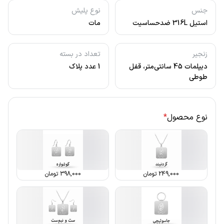
جنس
نوع پلیش
استیل 316L ضدحساسیت
مات
زنجیر
تعداد در بسته
دیپلمات 45 سانتی‌متر، قفل
1 عدد پلاک
طوطی
نوع محصول
*
249,000
تومان
398,000
تومان