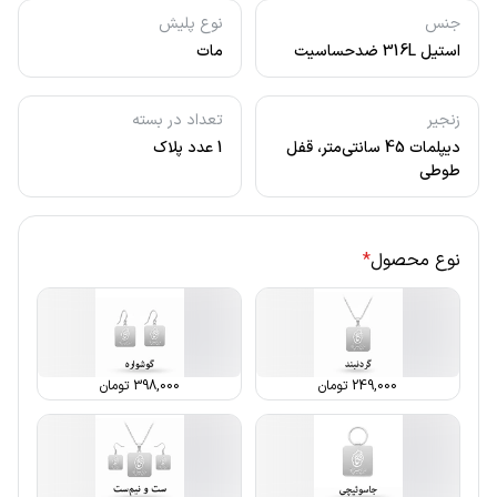
جنس
نوع پلیش
استیل 316L ضدحساسیت
مات
زنجیر
تعداد در بسته
دیپلمات 45 سانتی‌متر، قفل
1 عدد پلاک
طوطی
نوع محصول
*
249,000
تومان
398,000
تومان