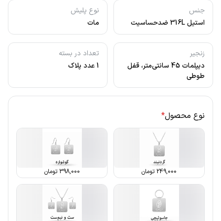
جنس
نوع پلیش
استیل 316L ضدحساسیت
مات
زنجیر
تعداد در بسته
دیپلمات 45 سانتی‌متر، قفل
1 عدد پلاک
طوطی
نوع محصول
*
249,000
تومان
398,000
تومان