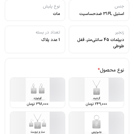
جنس
نوع پلیش
استیل 316L ضدحساسیت
مات
زنجیر
تعداد در بسته
دیپلمات 45 سانتی‌متر، قفل
1 عدد پلاک
طوطی
نوع محصول
*
249,000
تومان
398,000
تومان