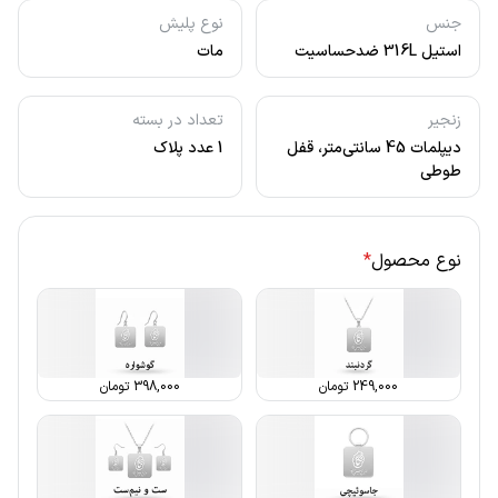
جنس
نوع پلیش
استیل 316L ضدحساسیت
مات
زنجیر
تعداد در بسته
دیپلمات 45 سانتی‌متر، قفل
1 عدد پلاک
طوطی
نوع محصول
*
249,000
تومان
398,000
تومان