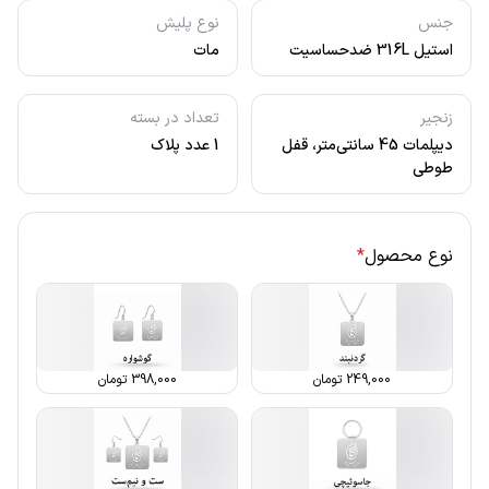
جنس
نوع پلیش
استیل 316L ضدحساسیت
مات
زنجیر
تعداد در بسته
دیپلمات 45 سانتی‌متر، قفل
1 عدد پلاک
طوطی
نوع محصول
*
249,000
تومان
398,000
تومان