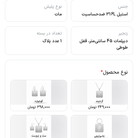
جنس
نوع پلیش
استیل 316L ضدحساسیت
مات
زنجیر
تعداد در بسته
دیپلمات 45 سانتی‌متر، قفل
1 عدد پلاک
طوطی
نوع محصول
*
249,000
تومان
398,000
تومان