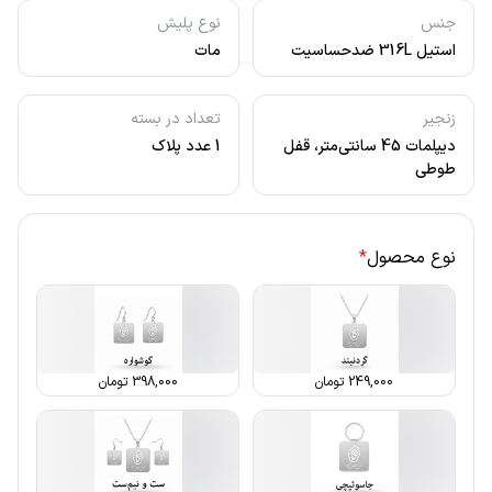
جنس
نوع پلیش
استیل 316L ضدحساسیت
مات
زنجیر
تعداد در بسته
دیپلمات 45 سانتی‌متر، قفل
1 عدد پلاک
طوطی
نوع محصول
*
249,000
تومان
398,000
تومان