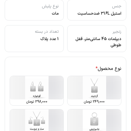
جنس
نوع پلیش
استیل 316L ضدحساسیت
مات
زنجیر
تعداد در بسته
دیپلمات 45 سانتی‌متر، قفل
1 عدد پلاک
طوطی
نوع محصول
*
249,000
تومان
398,000
تومان