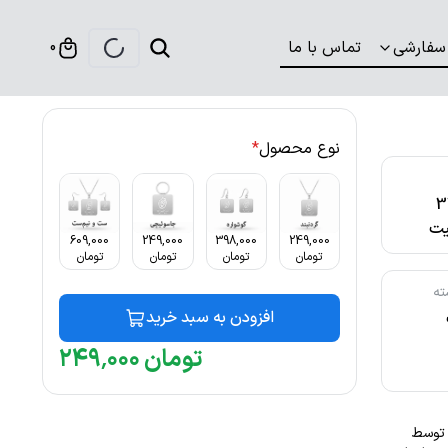
سفارشی
تماس با ما
0
نوع محصول
*
316
ت
609,000
249,000
398,000
249,000
تومان
تومان
تومان
تومان
ته
افزودن به سبد خرید
تومان
۰۰۰
٬
۲۴۹
بت توسط