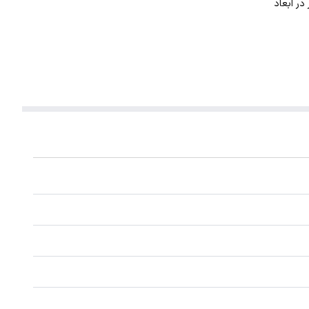
. این گردنبند با ضخامت 1 میلیمتر در ابعاد