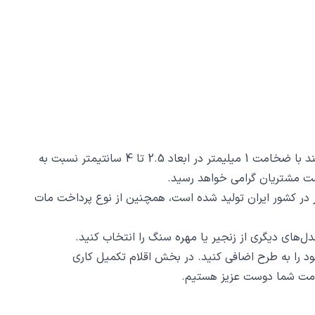
گردنبند الهه کد 711 از جنس استیل ضدزنگ و ضد حساسیت با رنگ ثابت توسط زیورآلات نگار طراحی و ساخته شده است. این گردنبند با ضخامت 1 میلیمتر در ابعاد 2.5 تا 4 سانتیمتر نسبت به
د 711 ظرافت و دقت ساخت و برش آن است، این محصول با روش برش لیزری و دقت 2 دهم میلیمتر در کشور ایران تولید شده است، همچنین از نوع پرداخت مات
د را به طرح اضافی کنید. در بخش اقلام تکمیل کاری
 خدمت شما دوست عزیز هستیم.