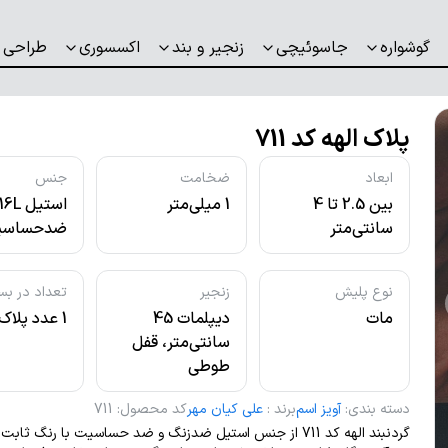
گوشواره
جاسوئیچی
زنجیر و بند
اکسسوری
طراحی 
پلاک الهه کد 711
ابعاد
ضخامت
جنس
بین 2.5 تا 4
1 میلی‌متر
استیل L
سانتی‌متر
ضدحساسی
نوع پلیش
زنجیر
تعداد در بس
مات
دیپلمات 45
1 عدد پلاک
سانتی‌متر، قفل
طوطی
دسته بندی
:
آویز اسم
برند
:
علی کیان مهر
کد محصول
:
711
گردنبند الهه کد 711 از جنس استیل ضدزنگ و ضد حساسیت با رنگ ثا