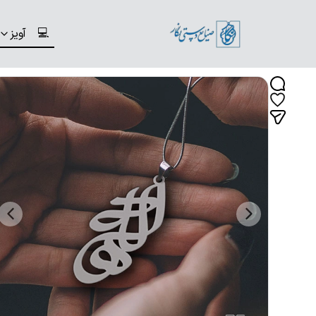
💻
آویز