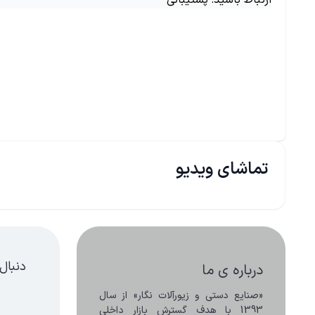
ارتباط باشید: پشتیبانی
تماشای ویدیو
دنبال
درباره ی ما
«صنایع دستی و زیورآلات نگار» از سال 
1393 با هدف گسترش بازار داخلی 