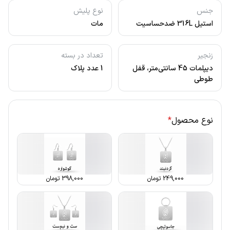
جنس
نوع پلیش
استیل 316L ضدحساسیت
مات
زنجیر
تعداد در بسته
دیپلمات 45 سانتی‌متر، قفل
1 عدد پلاک
طوطی
نوع محصول
*
249,000
تومان
398,000
تومان