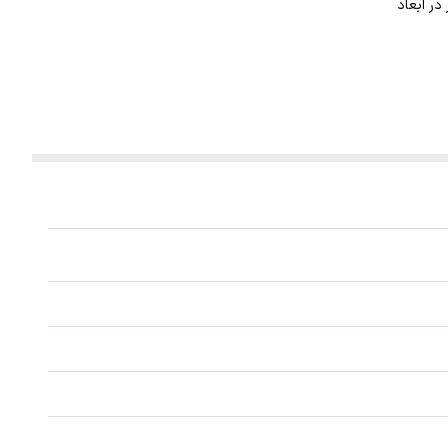
. این گردنبند با ضخامت 1 میلیمتر در ابعاد