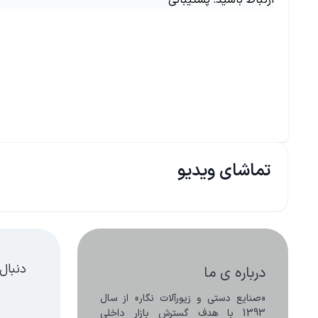
ارتباط باشید: پشتیبانی
تماشای ویدیو
دنبال
درباره ی ما
«صنایع دستی و زیورآلات نگار» از سال 
1393 با هدف گسترش بازار داخلی 