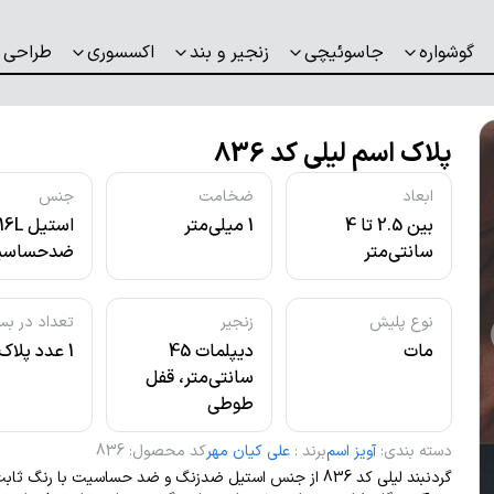
گوشواره
جاسوئیچی
زنجیر و بند
اکسسوری
طراحی 
پلاک اسم لیلی کد 836
ابعاد
ضخامت
جنس
بین 2.5 تا 4
1 میلی‌متر
استیل L
سانتی‌متر
ضدحساسی
نوع پلیش
زنجیر
تعداد در بس
مات
دیپلمات 45
1 عدد پلاک
سانتی‌متر، قفل
طوطی
دسته بندی
:
آویز اسم
برند
:
علی کیان مهر
کد محصول
:
836
گردنبند لیلی کد 836 از جنس استیل ضدزنگ و ضد حساسیت با رنگ ث