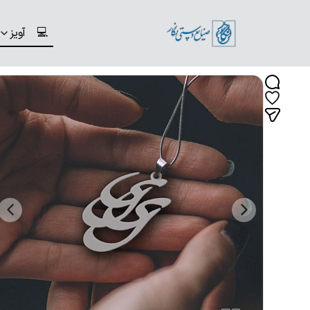
💻
آویز