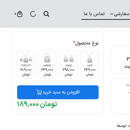
سفارشی
تماس با ما
0
نوع محصول
*
316
ت
609,000
249,000
398,000
249,000
تومان
تومان
تومان
تومان
ته
افزودن به سبد خرید
تومان
۰۰۰
٬
۱۸۹
ابت توسط