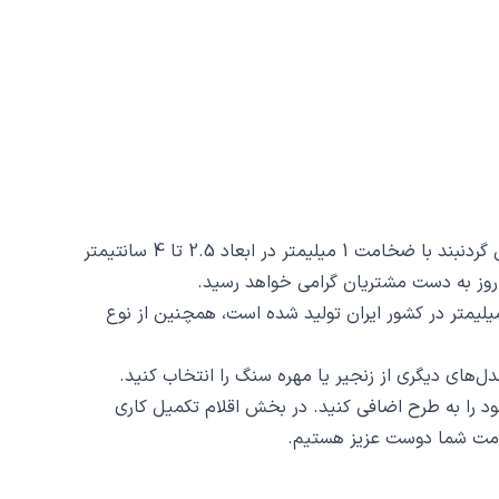
گردنبند اسم لیلی کد 836 از جنس استیل ضدزنگ و ضد حساسیت با رنگ ثابت توسط زیورآلات نگار طراحی و ساخته شده است. این گردنبند با ضخامت 1 میلیمتر در ابعاد 2.5 تا 4 سانتیمتر
نبند اسم لیلی کد 836 ظرافت و دقت ساخت و برش آن است، این محصول با روش برش لیزری و دقت 2 دهم میلیمتر در کشور ایران تولید شده است، همچنین از نوع
د را به طرح اضافی کنید. در بخش اقلام تکمیل کاری
 خدمت شما دوست عزیز هستیم.