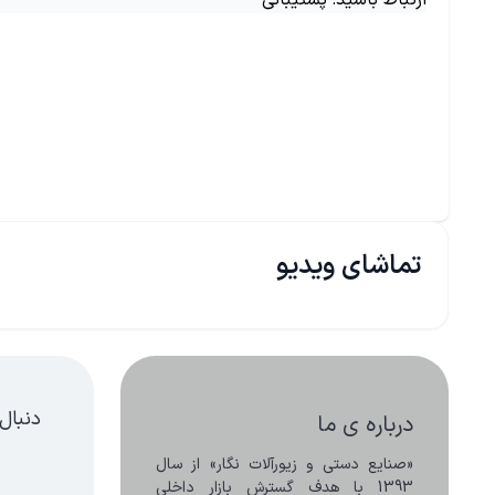
ارتباط باشید: پشتیبانی
تماشای ویدیو
دنبال
درباره ی ما
«صنایع دستی و زیورآلات نگار» از سال 
1393 با هدف گسترش بازار داخلی 