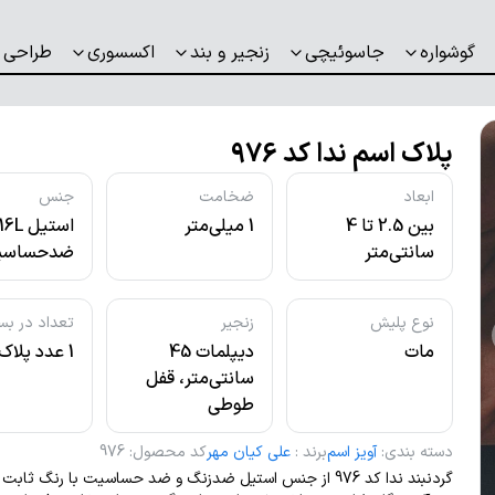
گوشواره
جاسوئیچی
زنجیر و بند
اکسسوری
طراحی 
پلاک اسم ندا کد 976
ابعاد
ضخامت
جنس
بین 2.5 تا 4
1 میلی‌متر
استیل L
سانتی‌متر
ضدحساسی
نوع پلیش
زنجیر
تعداد در بس
مات
دیپلمات 45
1 عدد پلاک
سانتی‌متر، قفل
طوطی
دسته بندی
:
آویز اسم
برند
:
علی کیان مهر
کد محصول
:
976
گردنبند ندا کد 976 از جنس استیل ضدزنگ و ضد حساسیت با رنگ ثاب