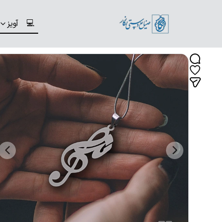
💻
آویز