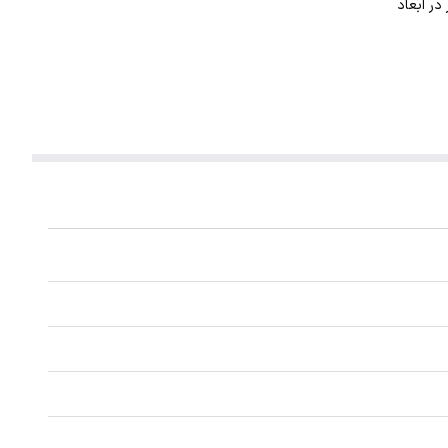
. این گردنبند با ضخامت 1 میلیمتر در ابعاد