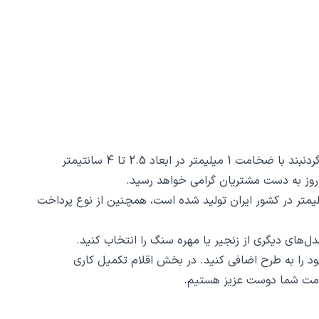
گردنبند اسم ندا کد 976 از جنس استیل ضدزنگ و ضد حساسیت با رنگ ثابت توسط زیورآلات نگار طراحی و ساخته شده است. این گردنبند با ضخامت 1 میلیمتر در ابعاد 2.5 تا 4 سانتیمتر
د اسم ندا کد 976 ظرافت و دقت ساخت و برش آن است، این محصول با روش برش لیزری و دقت 2 دهم میلیمتر در کشور ایران تولید شده است، همچنین از نوع پرداخت
د را به طرح اضافی کنید. در بخش اقلام تکمیل کاری
 خدمت شما دوست عزیز هستیم.