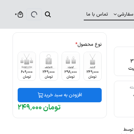
سفارشی
تماس با ما
0
نوع محصول
*
316
ت
609,000
249,000
398,000
249,000
تومان
تومان
تومان
تومان
ته
افزودن به سبد خرید
تومان
۰۰۰
٬
۲۴۹
ت توسط