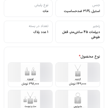
جنس
نوع پلیش
استیل 316L ضدحساسیت
مات
زنجیر
تعداد در بسته
دیپلمات 45 سانتی‌متر، قفل
1 عدد پلاک
طوطی
نوع محصول
*
249,000
تومان
398,000
تومان