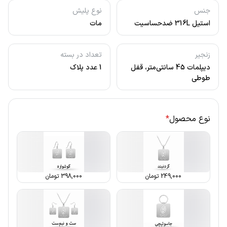
جنس
نوع پلیش
استیل 316L ضدحساسیت
مات
زنجیر
تعداد در بسته
دیپلمات 45 سانتی‌متر، قفل
1 عدد پلاک
طوطی
نوع محصول
*
249,000
تومان
398,000
تومان