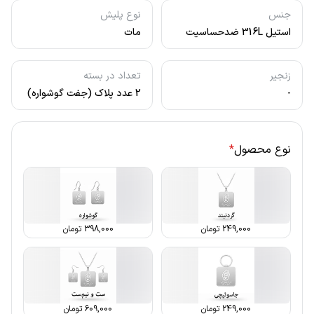
جنس
نوع پلیش
استیل 316L ضدحساسیت
مات
زنجیر
تعداد در بسته
-
2 عدد پلاک (جفت گوشواره)
نوع محصول
*
249,000
تومان
398,000
تومان
249,000
تومان
609,000
تومان