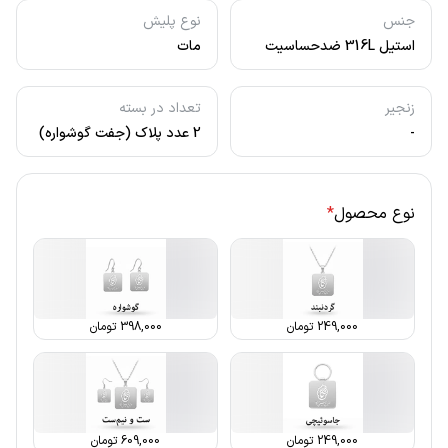
جنس
نوع پلیش
استیل 316L ضدحساسیت
مات
زنجیر
تعداد در بسته
-
2 عدد پلاک (جفت گوشواره)
نوع محصول
*
249,000
تومان
398,000
تومان
249,000
تومان
609,000
تومان