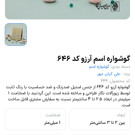
گوشواره اسم آرزو کد 646
دسته بندی
:
گوشواره اسم
برند
:
علی کیان مهر
کد محصول
:
646
گوشواره آرزو کد 646 از جنس استیل ضدزنگ و ضد حساسیت با رنگ ثابت
توسط زیورآلات نگار طراحی و ساخته شده است. این گردنبند با ضخامت 1
میلیمتر در ابعاد 2.5 تا 4 سانتیمتر نسبت به سفارش مشتری قابل ساخت
است.
ابعاد
ضخامت
بین 2 تا 3 سانتی‌متر
1 میلی‌متر