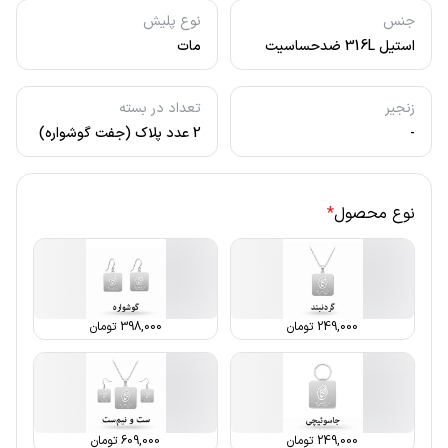
جنس
نوع پلیش
استیل 316L ضدحساسیت
مات
زنجیر
تعداد در بسته
-
2 عدد پلاک (جفت گوشواره)
نوع محصول
*
249,000
تومان
398,000
تومان
249,000
تومان
609,000
تومان