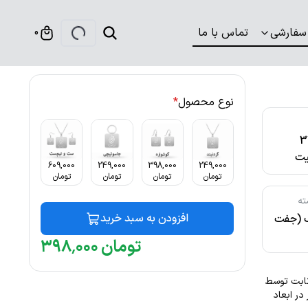
سفارشی
تماس با ما
0
نوع محصول
*
316
ت
609,000
249,000
398,000
249,000
تومان
تومان
تومان
تومان
ته
افزودن به سبد خرید
ک (جفت
تومان
۰۰۰
٬
۳۹۸
نگ ثابت توسط
. این گردنبند با ضخامت 1 میلیمتر در ابعاد