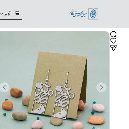
💻
آویز