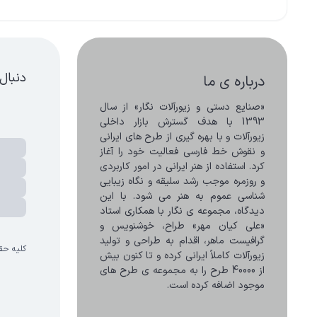
دنبال
درباره ی ما
«صنایع دستی و زیورآلات نگار» از سال 
1393 با هدف گسترش بازار داخلی 
زیورآلات و با بهره گیری از طرح های ایرانی 
و نقوش خط فارسی فعالیت خود را آغاز 
کرد. استفاده از هنر ایرانی در امور کاربردی 
و روزمره موجب رشد سلیقه و نگاه زیبایی 
شناسی عموم به هنر می شود. با این 
دیدگاه، مجموعه ی نگار با همکاری استاد 
«علی کیان مهر» طراح، خوشنویس و 
گرافیست ماهر، اقدام به طراحی و تولید 
کلیه حق
زیورآلات کاملاً ایرانی کرده و تا کنون بیش 
از 40000 طرح را به مجموعه ی طرح های 
موجود اضافه کرده است.