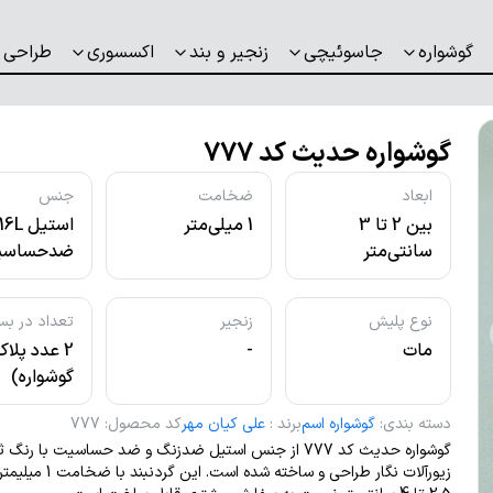
گوشواره
جاسوئیچی
زنجیر و بند
اکسسوری
طراحی 
گوشواره حدیث کد 777
ابعاد
ضخامت
جنس
بین 2 تا 3
1 میلی‌متر
استیل L
سانتی‌متر
ضدحساسی
نوع پلیش
زنجیر
تعداد در بس
مات
-
2 عدد پلا
گوشواره)
دسته بندی
:
گوشواره اسم
برند
:
علی کیان مهر
کد محصول
:
777
گوشواره حدیث کد 777 از جنس استیل ضدزنگ و ضد حساسیت با ر
زیورآلات نگار طراحی و ساخته شده است