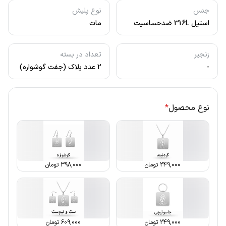
جنس
نوع پلیش
استیل 316L ضدحساسیت
مات
زنجیر
تعداد در بسته
-
2 عدد پلاک (جفت گوشواره)
نوع محصول
*
249,000
تومان
398,000
تومان
249,000
تومان
609,000
تومان