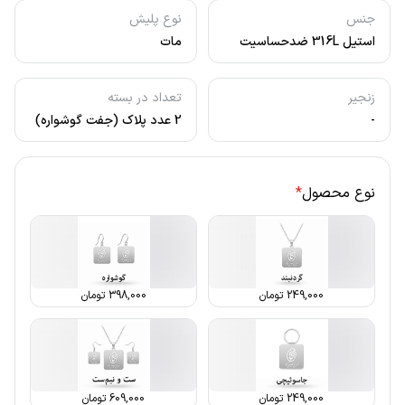
جنس
نوع پلیش
استیل 316L ضدحساسیت
مات
زنجیر
تعداد در بسته
-
2 عدد پلاک (جفت گوشواره)
نوع محصول
*
249,000
تومان
398,000
تومان
249,000
تومان
609,000
تومان