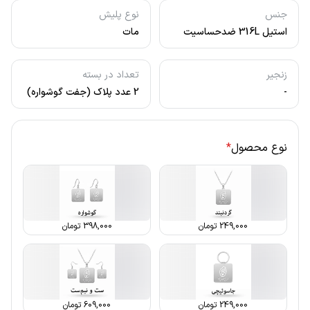
جنس
نوع پلیش
استیل 316L ضدحساسیت
مات
زنجیر
تعداد در بسته
-
2 عدد پلاک (جفت گوشواره)
نوع محصول
*
249,000
تومان
398,000
تومان
249,000
تومان
609,000
تومان