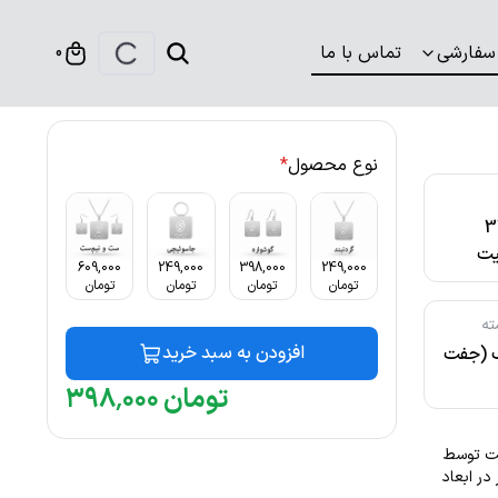
سفارشی
تماس با ما
0
نوع محصول
*
316
ت
609,000
249,000
398,000
249,000
تومان
تومان
تومان
تومان
ته
افزودن به سبد خرید
ک (جفت
تومان
۰۰۰
٬
۳۹۸
ثابت توسط
. این گردنبند با ضخامت 1 میلیمتر در ابعاد