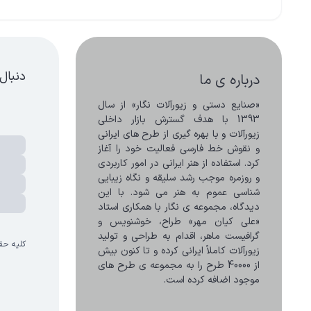
دنبال
درباره ی ما
«صنایع دستی و زیورآلات نگار» از سال 
1393 با هدف گسترش بازار داخلی 
زیورآلات و با بهره گیری از طرح های ایرانی 
و نقوش خط فارسی فعالیت خود را آغاز 
کرد. استفاده از هنر ایرانی در امور کاربردی 
و روزمره موجب رشد سلیقه و نگاه زیبایی 
شناسی عموم به هنر می شود. با این 
دیدگاه، مجموعه ی نگار با همکاری استاد 
«علی کیان مهر» طراح، خوشنویس و 
گرافیست ماهر، اقدام به طراحی و تولید 
کلیه حق
زیورآلات کاملاً ایرانی کرده و تا کنون بیش 
از 40000 طرح را به مجموعه ی طرح های 
موجود اضافه کرده است.