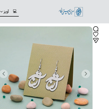
💻
آویز