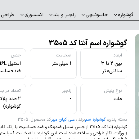
گوشواره
جاسوئیچی
زنجیر و بند
اکسسوری
طراحی 
گوشواره اسم آتنا کد 3505
ابعاد
ضخامت
جنس
بین 2 تا 3
1 میلی‌متر
استیل L
سانتی‌متر
ضدحساسی
نوع پلیش
زنجیر
تعداد در بس
مات
-
2 عدد پلا
گوشواره)
دسته بندی
:
گوشواره اسم
برند
:
علی کیان مهر
کد محصول
:
3505
گوشواره آتنا کد 3505 از جنس استیل ضدزنگ و ضد حساسیت با رنگ 
زیورآلات نگار طراحی و ساخته شده است