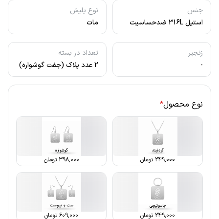
جنس
نوع پلیش
استیل 316L ضدحساسیت
مات
زنجیر
تعداد در بسته
-
2 عدد پلاک (جفت گوشواره)
نوع محصول
*
249,000
تومان
398,000
تومان
249,000
تومان
609,000
تومان