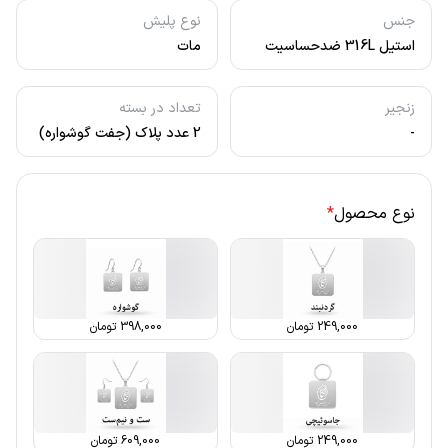
جنس
نوع پلیش
استیل 316L ضدحساسیت
مات
زنجیر
تعداد در بسته
-
2 عدد پلاک (جفت گوشواره)
نوع محصول
*
249,000
تومان
398,000
تومان
249,000
تومان
609,000
تومان