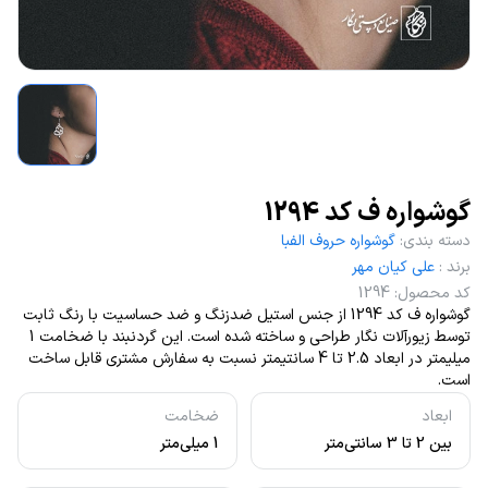
گوشواره ف کد 1294
دسته بندی
:
گوشواره حروف الفبا
برند
:
علی کیان مهر
کد محصول
:
1294
گوشواره ف کد 1294 از جنس استیل ضدزنگ و ضد حساسیت با رنگ ثابت
توسط زیورآلات نگار طراحی و ساخته شده است. این گردنبند با ضخامت 1
میلیمتر در ابعاد 2.5 تا 4 سانتیمتر نسبت به سفارش مشتری قابل ساخت
است.
ابعاد
ضخامت
بین 2 تا 3 سانتی‌متر
1 میلی‌متر