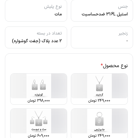
جنس
نوع پلیش
استیل 316L ضدحساسیت
مات
زنجیر
تعداد در بسته
-
2 عدد پلاک (جفت گوشواره)
نوع محصول
*
249,000
تومان
398,000
تومان
249,000
تومان
609,000
تومان