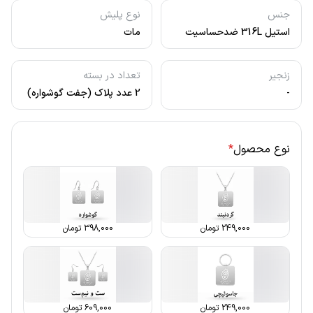
جنس
نوع پلیش
استیل 316L ضدحساسیت
مات
زنجیر
تعداد در بسته
-
2 عدد پلاک (جفت گوشواره)
نوع محصول
*
249,000
تومان
398,000
تومان
249,000
تومان
609,000
تومان