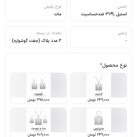
جنس
نوع پلیش
استیل 316L ضدحساسیت
مات
زنجیر
تعداد در بسته
-
2 عدد پلاک (جفت گوشواره)
نوع محصول
*
249,000
تومان
398,000
تومان
249,000
تومان
609,000
تومان