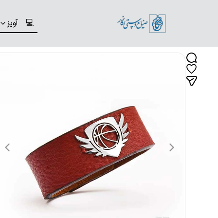
💻
آویز