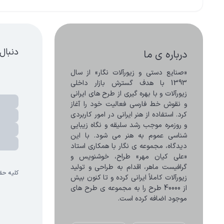
دنبال
درباره ی ما
«صنایع دستی و زیورآلات نگار» از سال 
1393 با هدف گسترش بازار داخلی 
زیورآلات و با بهره گیری از طرح های ایرانی 
و نقوش خط فارسی فعالیت خود را آغاز 
کرد. استفاده از هنر ایرانی در امور کاربردی 
و روزمره موجب رشد سلیقه و نگاه زیبایی 
شناسی عموم به هنر می شود. با این 
دیدگاه، مجموعه ی نگار با همکاری استاد 
«علی کیان مهر» طراح، خوشنویس و 
گرافیست ماهر، اقدام به طراحی و تولید 
کلیه حق
زیورآلات کاملاً ایرانی کرده و تا کنون بیش 
از 40000 طرح را به مجموعه ی طرح های 
موجود اضافه کرده است.