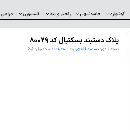
گوشواره
جاسوئیچی
زنجیر و بند
اکسسوری
طراحی 
پلاک دستبند بسکتبال کد 80029
دسته بندی
:
دستبند فانتزی
برند
:
متفرقه
کد محصول
:
606