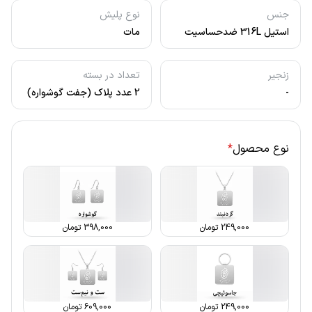
جنس
نوع پلیش
استیل 316L ضدحساسیت
مات
زنجیر
تعداد در بسته
-
2 عدد پلاک (جفت گوشواره)
نوع محصول
*
249,000
تومان
398,000
تومان
249,000
تومان
609,000
تومان