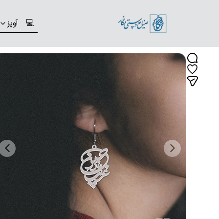
💻
آویز