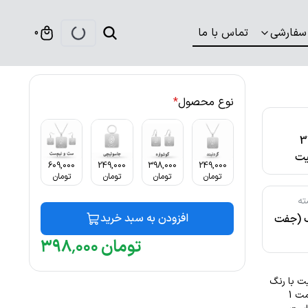
سفارشی
تماس با ما
0
نوع محصول
*
316
ت
609,000
249,000
398,000
249,000
تومان
تومان
تومان
تومان
ته
افزودن به سبد خرید
ک (جفت
تومان
۰۰۰
٬
۳۹۸
 حساسیت با رنگ
ثابت توسط زیورآلات نگار طراحی و ساخته شده است. این گردنبند با ضخامت 1