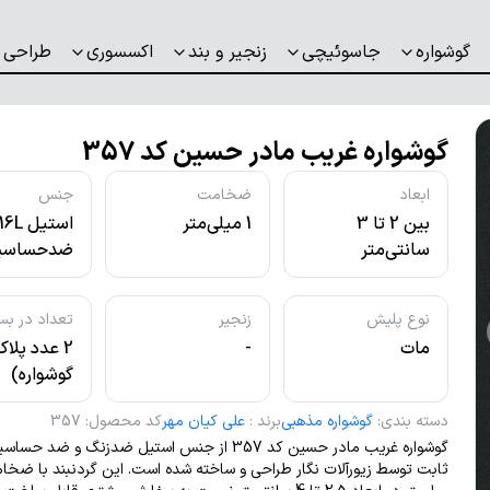
گوشواره
جاسوئیچی
زنجیر و بند
اکسسوری
طراحی 
گوشواره غریب مادر حسین کد 357
ابعاد
ضخامت
جنس
بین 2 تا 3
1 میلی‌متر
استیل L
سانتی‌متر
ضدحساسی
نوع پلیش
زنجیر
تعداد در بس
مات
-
2 عدد پلا
گوشواره)
دسته بندی
:
گوشواره مذهبی
برند
:
علی کیان مهر
کد محصول
:
357
گوشواره غریب مادر حسین کد 357 از جنس استیل ضدزنگ و ضد