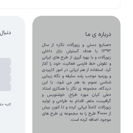
دنبال
درباره ی ما
«صنایع دستی و زیورآلات نگار» از سال 
1393 با هدف گسترش بازار داخلی 
زیورآلات و با بهره گیری از طرح های ایرانی 
و نقوش خط فارسی فعالیت خود را آغاز 
کرد. استفاده از هنر ایرانی در امور کاربردی 
و روزمره موجب رشد سلیقه و نگاه زیبایی 
شناسی عموم به هنر می شود. با این 
دیدگاه، مجموعه ی نگار با همکاری استاد 
«علی کیان مهر» طراح، خوشنویس و 
گرافیست ماهر، اقدام به طراحی و تولید 
کلیه حق
زیورآلات کاملاً ایرانی کرده و تا کنون بیش 
از 40000 طرح را به مجموعه ی طرح های 
موجود اضافه کرده است.