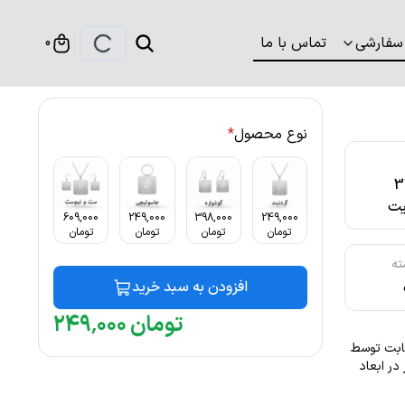
سفارشی
تماس با ما
0
نوع محصول
*
316
ت
609,000
249,000
398,000
249,000
تومان
تومان
تومان
تومان
ته
افزودن به سبد خرید
تومان
۰۰۰
٬
۲۴۹
نگ ثابت توسط
. این گردنبند با ضخامت 1 میلیمتر در ابعاد