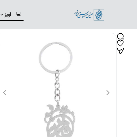
💻
آویز