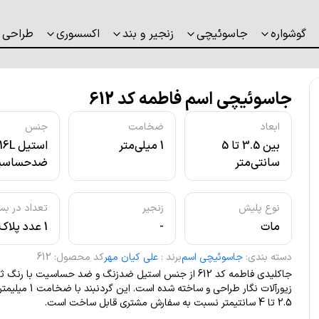
گوشواره
جاسوئیچی
زنجیر و بند
اکسسوری
طراحی 
جاسوئیچی اسم فاطمه کد 612
ابعاد
ضخامت
جنس
بین 3.5 تا 5
1 میلی‌متر
استیل L
سانتی‌متر
ضدحساسی
نوع پلیش
زنجیر
تعداد در بس
مات
-
1 عدد پلاک
دسته بندی
:
جاسوئیچی اسم
برند
:
علی کیان مهر
کد محصول
:
612
جاکلیدی فاطمه کد 612 از جنس استیل ضدزنگ و ضد حساسیت با ر
زیورآلات نگار طراحی و ساخته شده است
2.5 تا 4 سانتیمتر نسبت به سفارش مشتری قابل ساخت است.