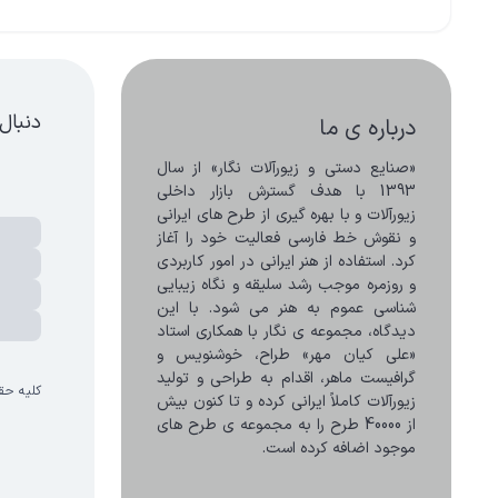
دنبال
درباره ی ما
«صنایع دستی و زیورآلات نگار» از سال 
1393 با هدف گسترش بازار داخلی 
زیورآلات و با بهره گیری از طرح های ایرانی 
و نقوش خط فارسی فعالیت خود را آغاز 
کرد. استفاده از هنر ایرانی در امور کاربردی 
و روزمره موجب رشد سلیقه و نگاه زیبایی 
شناسی عموم به هنر می شود. با این 
دیدگاه، مجموعه ی نگار با همکاری استاد 
«علی کیان مهر» طراح، خوشنویس و 
گرافیست ماهر، اقدام به طراحی و تولید 
کلیه حق
زیورآلات کاملاً ایرانی کرده و تا کنون بیش 
از 40000 طرح را به مجموعه ی طرح های 
موجود اضافه کرده است.