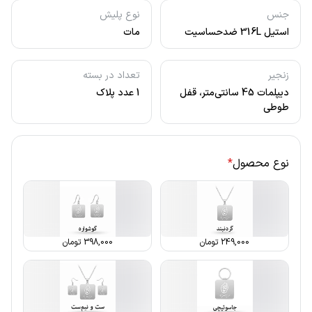
جنس
نوع پلیش
استیل 316L ضدحساسیت
مات
زنجیر
تعداد در بسته
دیپلمات 45 سانتی‌متر، قفل
1 عدد پلاک
طوطی
نوع محصول
*
249,000
تومان
398,000
تومان