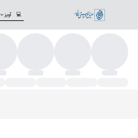
💻
آویز
وشواره ماه تولد