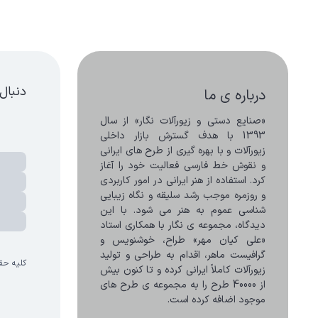
دنبال
درباره ی ما
«صنایع دستی و زیورآلات نگار» از سال 
1393 با هدف گسترش بازار داخلی 
زیورآلات و با بهره گیری از طرح های ایرانی 
و نقوش خط فارسی فعالیت خود را آغاز 
کرد. استفاده از هنر ایرانی در امور کاربردی 
و روزمره موجب رشد سلیقه و نگاه زیبایی 
شناسی عموم به هنر می شود. با این 
دیدگاه، مجموعه ی نگار با همکاری استاد 
«علی کیان مهر» طراح، خوشنویس و 
گرافیست ماهر، اقدام به طراحی و تولید 
کلیه حق
زیورآلات کاملاً ایرانی کرده و تا کنون بیش 
از 40000 طرح را به مجموعه ی طرح های 
موجود اضافه کرده است.